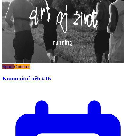
Sport
Outdoor
Komunitní běh #16