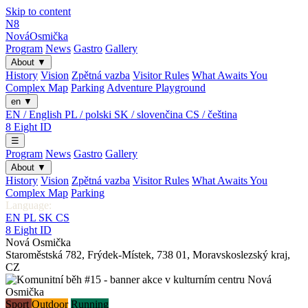
Skip to content
N8
Nová
Osmička
Program
News
Gastro
Gallery
About
▼
History
Vision
Zpětná vazba
Visitor Rules
What Awaits You
Complex Map
Parking
Adventure Playground
en
▼
EN / English
PL / polski
SK / slovenčina
CS / čeština
8
Eight
ID
☰
Program
News
Gastro
Gallery
About
▼
History
Vision
Zpětná vazba
Visitor Rules
What Awaits You
Complex Map
Parking
Language:
EN
PL
SK
CS
8
Eight
ID
Nová Osmička
Staroměstská 782
,
Frýdek-Místek
,
738 01
,
Moravskoslezský kraj
,
CZ
Sport
Outdoor
Running