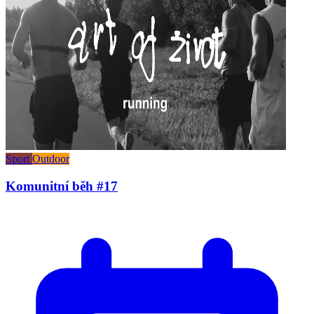
Sport
Outdoor
Komunitní běh #17