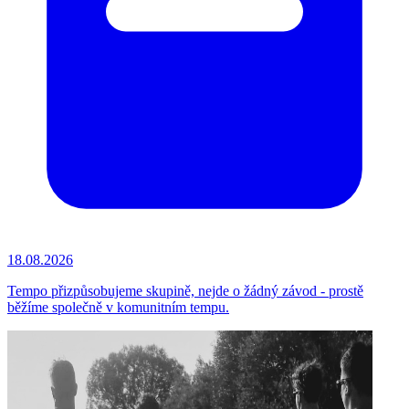
18.08.2026
Tempo přizpůsobujeme skupině, nejde o žádný závod - prostě
běžíme společně v komunitním tempu.