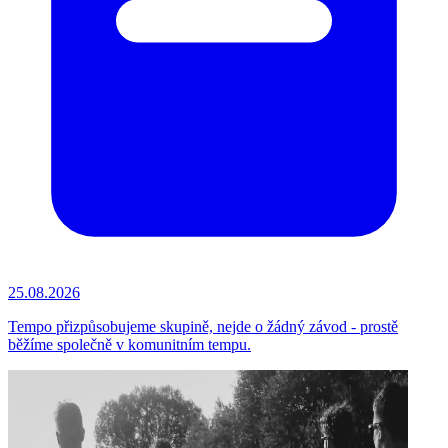
25.08.2026
Tempo přizpůsobujeme skupině, nejde o žádný závod - prostě
běžíme společně v komunitním tempu.