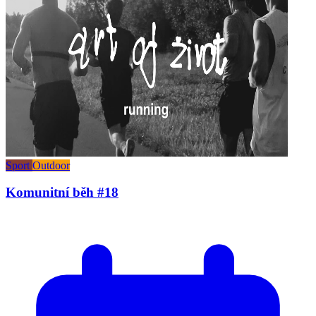
Sport
Outdoor
Komunitní běh #18