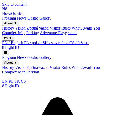
Skip to content
N8
Nová
Osmička
Program
News
Gastro
Gallery
About
▼
History
Vision
Zpětná vazba
Visitor Rules
What Awaits You
Complex Map
Parking
Adventure Playground
en
▼
EN / English
PL / polski
SK / slovenčina
CS / čeština
8
Eight
ID
☰
Program
News
Gastro
Gallery
About
▼
History
Vision
Zpětná vazba
Visitor Rules
What Awaits You
Complex Map
Parking
Language:
EN
PL
SK
CS
8
Eight
ID