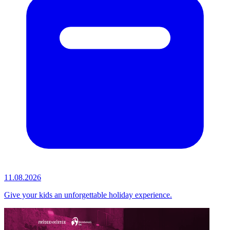
11.08.2026
Give your kids an unforgettable holiday experience.