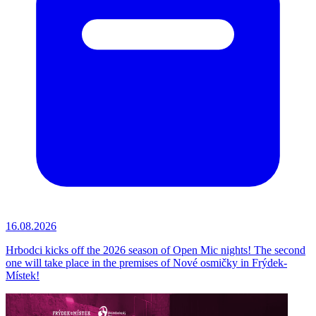
16.08.2026
Hrbodci kicks off the 2026 season of Open Mic nights! The second
one will take place in the premises of Nové osmičky in Frýdek-
Místek!