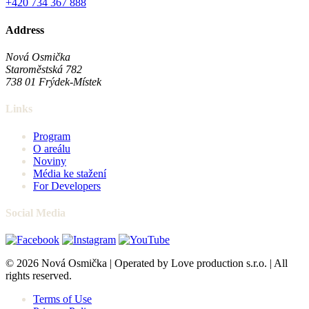
+420 734 367 888
Address
Nová Osmička
Staroměstská 782
738 01
Frýdek-Místek
Links
Program
O areálu
Noviny
Média ke stažení
For Developers
Social Media
© 2026 Nová Osmička | Operated by Love production s.r.o. | All
rights reserved.
Terms of Use