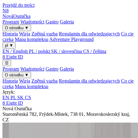
Przejdź do treści
N8
Nová
Osmička
Program
Wiadomości
Gastro
Galeria
O ośrodku
▼
Historia
Wizja
Zpětná vazba
Regulamin dla odwiedzających
Co cię
czeka
Mapa kompleksu
Adventure Playground
pl
▼
EN / English
PL / polski
SK / slovenčina
CS / čeština
8
Eight
ID
☰
Program
Wiadomości
Gastro
Galeria
O ośrodku
▼
Historia
Wizja
Zpětná vazba
Regulamin dla odwiedzających
Co cię
czeka
Mapa kompleksu
Język:
EN
PL
SK
CS
8
Eight
ID
Nová Osmička
Staroměstská 782
,
Frýdek-Místek
,
738 01
,
Moravskoslezský kraj
,
CZ