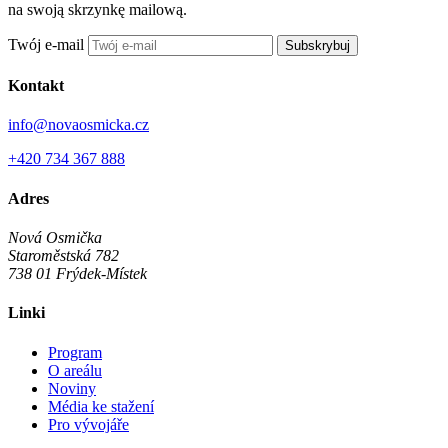
na swoją skrzynkę mailową.
Twój e-mail
Subskrybuj
Kontakt
info@novaosmicka.cz
+420 734 367 888
Adres
Nová Osmička
Staroměstská 782
738 01
Frýdek-Místek
Linki
Program
O areálu
Noviny
Média ke stažení
Pro vývojáře