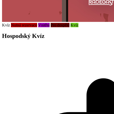
Kvíz
Nutná rezervace
Vnitřní
Pro dospělé
Kvíz
Hospodský Kvíz