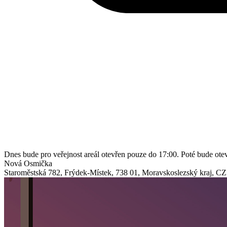
Dnes bude pro veřejnost areál otevřen pouze do 17:00. Poté bude ot
Nová Osmička
Staroměstská 782
,
Frýdek-Místek
,
738 01
,
Moravskoslezský kraj
,
CZ