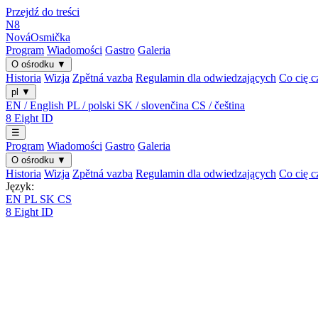
Przejdź do treści
N8
Nová
Osmička
Program
Wiadomości
Gastro
Galeria
O ośrodku
▼
Historia
Wizja
Zpětná vazba
Regulamin dla odwiedzających
Co cię c
pl
▼
EN / English
PL / polski
SK / slovenčina
CS / čeština
8
Eight
ID
☰
Program
Wiadomości
Gastro
Galeria
O ośrodku
▼
Historia
Wizja
Zpětná vazba
Regulamin dla odwiedzających
Co cię c
Język:
EN
PL
SK
CS
8
Eight
ID