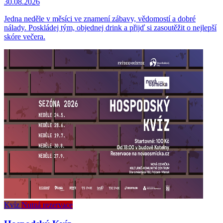
30.08.2026
Jedna neděle v měsíci ve znamení zábavy, vědomostí a dobré
nálady. Poskládej tým, objednej drink a přijď si zasoutěžit o nejlepší
skóre večera.
Kvíz
Nutná rezervace