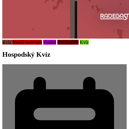
Kvíz
Nutná rezervace
Vnitřní
Pro dospělé
Kvíz
Hospodský Kvíz