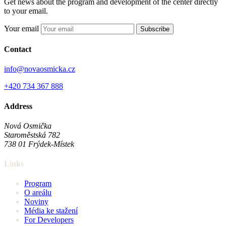
Get news about the program and development of the center directly
to your email.
Your email
Subscribe
Contact
info@novaosmicka.cz
+420 734 367 888
Address
Nová Osmička
Staroměstská 782
738 01
Frýdek-Místek
Links
Program
O areálu
Noviny
Média ke stažení
For Developers