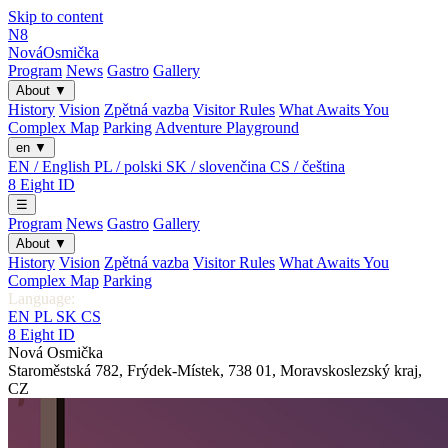
Skip to content
N8
Nová
Osmička
Program
News
Gastro
Gallery
About
▼
History
Vision
Zpětná vazba
Visitor Rules
What Awaits You
Complex Map
Parking
Adventure Playground
en
▼
EN / English
PL / polski
SK / slovenčina
CS / čeština
8
Eight
ID
☰
Program
News
Gastro
Gallery
About
▼
History
Vision
Zpětná vazba
Visitor Rules
What Awaits You
Complex Map
Parking
Language:
EN
PL
SK
CS
8
Eight
ID
Nová Osmička
Staroměstská 782
,
Frýdek-Místek
,
738 01
,
Moravskoslezský kraj
,
CZ