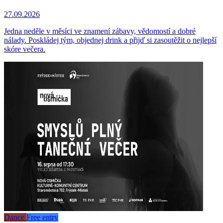
27.09.2026
Jedna neděle v měsíci ve znamení zábavy, vědomostí a dobré
nálady. Poskládej tým, objednej drink a přijď si zasoutěžit o nejlepší
skóre večera.
Dance
Free entry