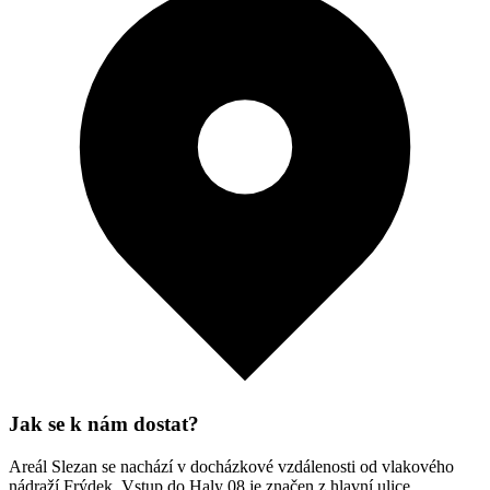
Jak se k nám dostat?
Areál Slezan se nachází v docházkové vzdálenosti od vlakového
nádraží Frýdek. Vstup do Haly 08 je značen z hlavní ulice.