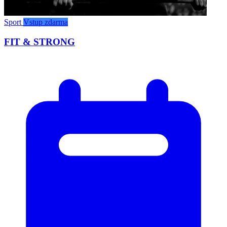
Sport
Vstup zdarma
FIT & STRONG