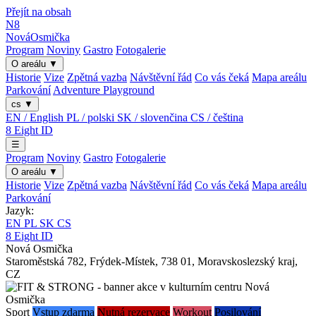
Přejít na obsah
N8
Nová
Osmička
Program
Noviny
Gastro
Fotogalerie
O areálu
▼
Historie
Vize
Zpětná vazba
Návštěvní řád
Co vás čeká
Mapa areálu
Parkování
Adventure Playground
cs
▼
EN / English
PL / polski
SK / slovenčina
CS / čeština
8
Eight
ID
☰
Program
Noviny
Gastro
Fotogalerie
O areálu
▼
Historie
Vize
Zpětná vazba
Návštěvní řád
Co vás čeká
Mapa areálu
Parkování
Jazyk:
EN
PL
SK
CS
8
Eight
ID
Nová Osmička
Staroměstská 782
,
Frýdek-Místek
,
738 01
,
Moravskoslezský kraj
,
CZ
Sport
Vstup zdarma
Nutná rezervace
Workout
Posilování