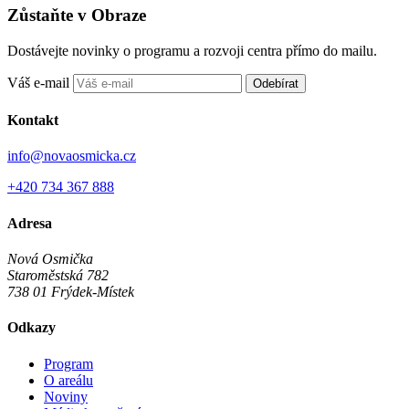
Zůstaňte v Obraze
Dostávejte novinky o programu a rozvoji centra přímo do mailu.
Váš e-mail
Odebírat
Kontakt
info@novaosmicka.cz
+420 734 367 888
Adresa
Nová Osmička
Staroměstská 782
738 01
Frýdek-Místek
Odkazy
Program
O areálu
Noviny