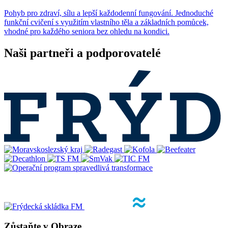
Pohyb pro zdraví, sílu a lepší každodenní fungování. Jednoduché
funkční cvičení s využitím vlastního těla a základních pomůcek,
vhodné pro každého seniora bez ohledu na kondici.
Naši partneři a podporovatelé
Zůstaňte v Obraze