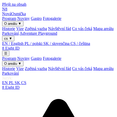
Přejít na obsah
N8
Nová
Osmička
Program
Noviny
Gastro
Fotogalerie
O areálu
▼
Historie
Vize
Zpětná vazba
Návštěvní řád
Co vás čeká
Mapa areálu
Parkování
Adventure Playground
cs
▼
EN / English
PL / polski
SK / slovenčina
CS / čeština
8
Eight
ID
☰
Program
Noviny
Gastro
Fotogalerie
O areálu
▼
Historie
Vize
Zpětná vazba
Návštěvní řád
Co vás čeká
Mapa areálu
Parkování
Jazyk:
EN
PL
SK
CS
8
Eight
ID