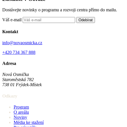
Dostávejte novinky o programu a rozvoji centra přímo do mailu.
Váš e-mail
Odebírat
Kontakt
info@novaosmicka.cz
+420 734 367 888
Adresa
Nová Osmička
Staroměstská 782
738 01
Frýdek-Místek
Odkazy
Program
O areálu
Noviny
Média ke stažení