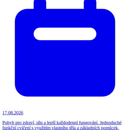
17.08.2026
Pohyb pro zdraví, sílu a lepší každodenní fungování. Jednoduché
funkční cvičení s využitím vlastního těla a základních pomůcek,