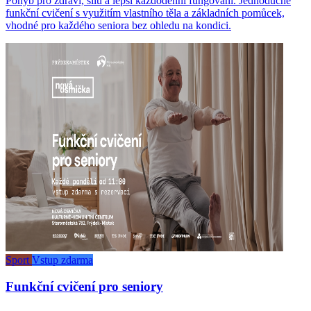
Pohyb pro zdraví, sílu a lepší každodenní fungování. Jednoduché
funkční cvičení s využitím vlastního těla a základních pomůcek,
vhodné pro každého seniora bez ohledu na kondici.
Sport
Vstup zdarma
Funkční cvičení pro seniory