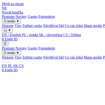
Přejít na obsah
N8
Nová
Osmička
Program
Noviny
Gastro
Fotogalerie
O areálu
▼
Historie
Vize
Zpětná vazba
Návštěvní řád
Co vás čeká
Mapa areálu
P
cs
▼
EN / English
PL / polski
SK / slovenčina
CS / čeština
8
Eight
ID
☰
Program
Noviny
Gastro
Fotogalerie
O areálu
▼
Historie
Vize
Zpětná vazba
Návštěvní řád
Co vás čeká
Mapa areálu
P
Jazyk:
EN
PL
SK
CS
8
Eight
ID