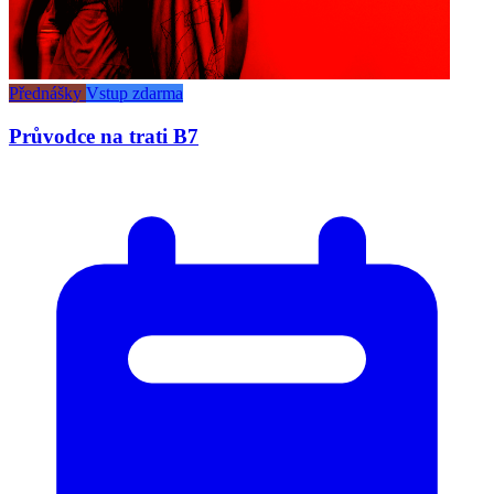
Přednášky
Vstup zdarma
Průvodce na trati B7