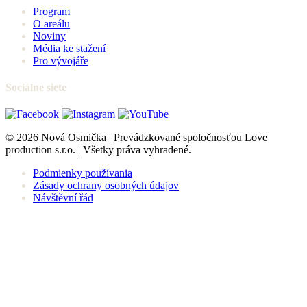
Program
O areálu
Noviny
Média ke stažení
Pro vývojáře
Sociálne siete
© 2026 Nová Osmička | Prevádzkované spoločnosťou Love
production s.r.o. | Všetky práva vyhradené.
Podmienky používania
Zásady ochrany osobných údajov
Návštěvní řád