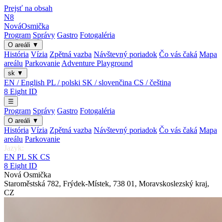
Prejsť na obsah
N8
Nová
Osmička
Program
Správy
Gastro
Fotogaléria
O areáli
▼
História
Vízia
Zpětná vazba
Návštevný poriadok
Čo vás čaká
Mapa
areálu
Parkovanie
Adventure Playground
sk
▼
EN / English
PL / polski
SK / slovenčina
CS / čeština
8
Eight
ID
☰
Program
Správy
Gastro
Fotogaléria
O areáli
▼
História
Vízia
Zpětná vazba
Návštevný poriadok
Čo vás čaká
Mapa
areálu
Parkovanie
Jazyk:
EN
PL
SK
CS
8
Eight
ID
Nová Osmička
Staroměstská 782
,
Frýdek-Místek
,
738 01
,
Moravskoslezský kraj
,
CZ