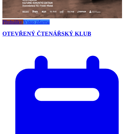
Přednášky
Vstup zdarma
OTEVŘENÝ ČTENÁŘSKÝ KLUB