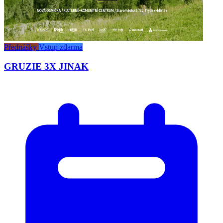
Přednášky
Vstup zdarma
GRUZIE 3X JINAK