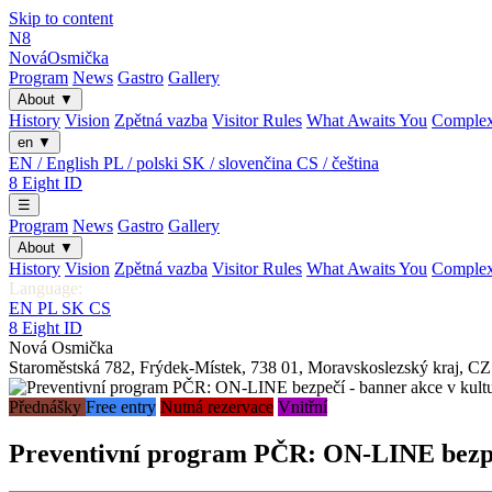
Skip to content
N8
Nová
Osmička
Program
News
Gastro
Gallery
About
▼
History
Vision
Zpětná vazba
Visitor Rules
What Awaits You
Comple
en
▼
EN / English
PL / polski
SK / slovenčina
CS / čeština
8
Eight
ID
☰
Program
News
Gastro
Gallery
About
▼
History
Vision
Zpětná vazba
Visitor Rules
What Awaits You
Comple
Language:
EN
PL
SK
CS
8
Eight
ID
Nová Osmička
Staroměstská 782
,
Frýdek-Místek
,
738 01
,
Moravskoslezský kraj
,
CZ
Přednášky
Free entry
Nutná rezervace
Vnitřní
Preventivní program PČR: ON-LINE bezp