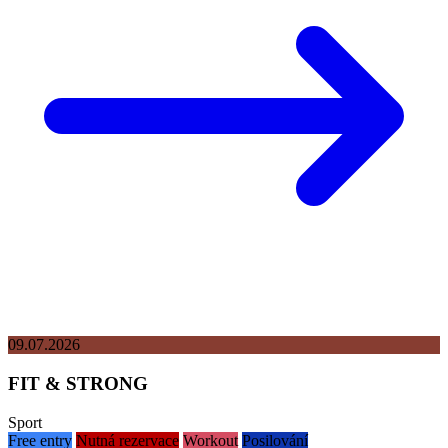
09.07.2026
FIT & STRONG
Sport
Free entry
Nutná rezervace
Workout
Posilování