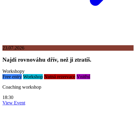
23.07.2026
Najdi rovnováhu dřív, než ji ztratíš.
Workshopy
Free entry
Workshop
Nutná rezervace
Vnitřní
Coaching workshop
18:30
View Event