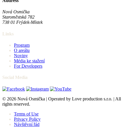
Address
Nová Osmička
Staroměstská 782
738 01
Frýdek-Místek
Links
Program
O areálu
Noviny
Média ke stažení
For Developers
Social Media
© 2026 Nová Osmička | Operated by Love production s.r.o. | All
rights reserved.
Terms of Use
Privacy Policy
Návštěvní řád