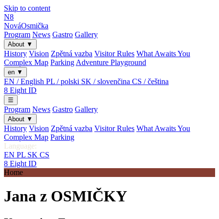
Skip to content
N8
Nová
Osmička
Program
News
Gastro
Gallery
About
▼
History
Vision
Zpětná vazba
Visitor Rules
What Awaits You
Complex Map
Parking
Adventure Playground
en
▼
EN / English
PL / polski
SK / slovenčina
CS / čeština
8
Eight
ID
☰
Program
News
Gastro
Gallery
About
▼
History
Vision
Zpětná vazba
Visitor Rules
What Awaits You
Complex Map
Parking
Language:
EN
PL
SK
CS
8
Eight
ID
Home
Jana z OSMIČKY