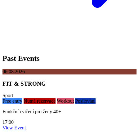
Past Events
06.08.2026
FIT & STRONG
Sport
Free entry
Nutná rezervace
Workout
Posilování
Funkční cvičení pro ženy 40+
17:00
View Event