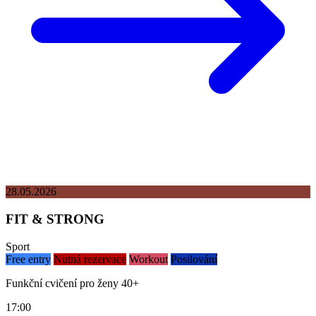
28.05.2026
FIT & STRONG
Sport
Free entry
Nutná rezervace
Workout
Posilování
Funkční cvičení pro ženy 40+
17:00