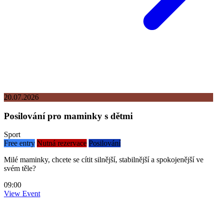
20.07.2026
Posilování pro maminky s dětmi
Sport
Free entry
Nutná rezervace
Posilování
Milé maminky, chcete se cítit silnější, stabilnější a spokojenější ve
svém těle?
09:00
View Event