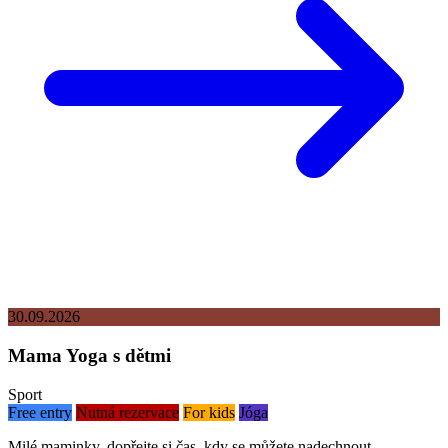
30.09.2026
Mama Yoga s dětmi
Sport
Free entry
Nutná rezervace
For kids
Jóga
Milé maminky, dopřejte si čas, kdy se můžete nadechnout.