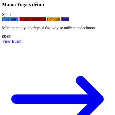
Mama Yoga s dětmi
Sport
Free entry
Nutná rezervace
For kids
Jóga
Milé maminky, dopřejte si čas, kdy se můžete nadechnout.
09:00
View Event