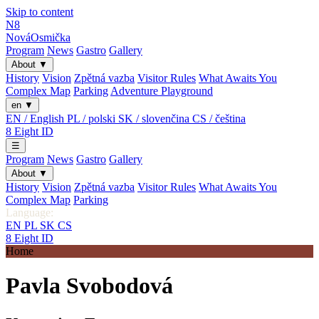
Skip to content
N8
Nová
Osmička
Program
News
Gastro
Gallery
About
▼
History
Vision
Zpětná vazba
Visitor Rules
What Awaits You
Complex Map
Parking
Adventure Playground
en
▼
EN / English
PL / polski
SK / slovenčina
CS / čeština
8
Eight
ID
☰
Program
News
Gastro
Gallery
About
▼
History
Vision
Zpětná vazba
Visitor Rules
What Awaits You
Complex Map
Parking
Language:
EN
PL
SK
CS
8
Eight
ID
Home
Pavla Svobodová