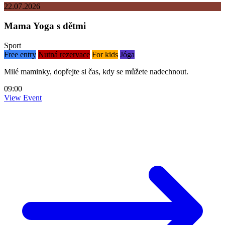
22.07.2026
Mama Yoga s dětmi
Sport
Free entry
Nutná rezervace
For kids
Jóga
Milé maminky, dopřejte si čas, kdy se můžete nadechnout.
09:00
View Event