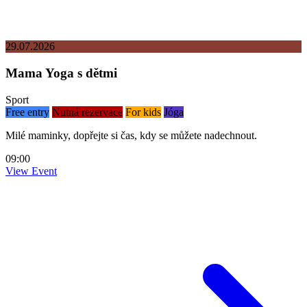
29.07.2026
Mama Yoga s dětmi
Sport
Free entry
Nutná rezervace
For kids
Jóga
Milé maminky, dopřejte si čas, kdy se můžete nadechnout.
09:00
View Event