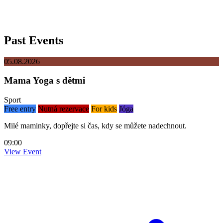
Past Events
05.08.2026
Mama Yoga s dětmi
Sport
Free entry
Nutná rezervace
For kids
Jóga
Milé maminky, dopřejte si čas, kdy se můžete nadechnout.
09:00
View Event