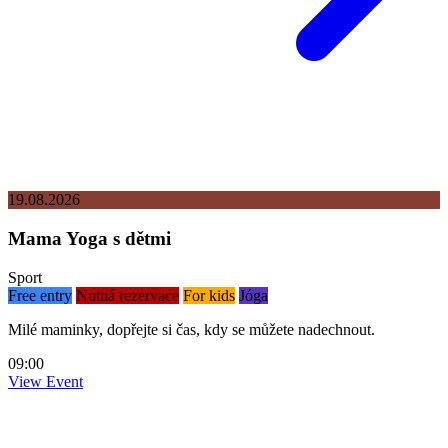
19.08.2026
Mama Yoga s dětmi
Sport
Free entry
Nutná rezervace
For kids
Jóga
Milé maminky, dopřejte si čas, kdy se můžete nadechnout.
09:00
View Event