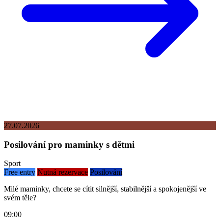
27.07.2026
Posilování pro maminky s dětmi
Sport
Free entry
Nutná rezervace
Posilování
Milé maminky, chcete se cítit silnější, stabilnější a spokojenější ve
svém těle?
09:00