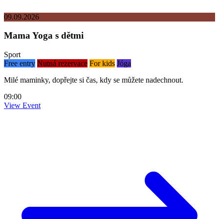
09.09.2026
Mama Yoga s dětmi
Sport
Free entry
Nutná rezervace
For kids
Jóga
Milé maminky, dopřejte si čas, kdy se můžete nadechnout.
09:00
View Event