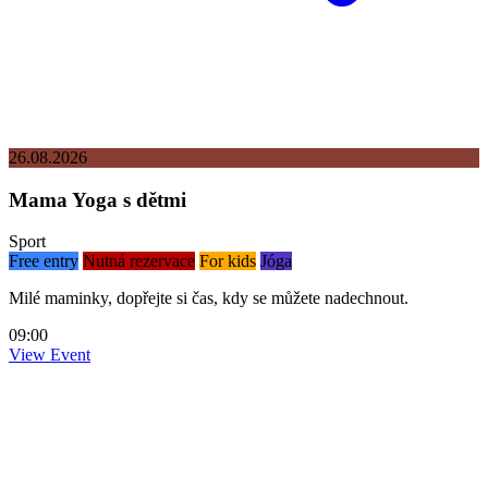
26.08.2026
Mama Yoga s dětmi
Sport
Free entry
Nutná rezervace
For kids
Jóga
Milé maminky, dopřejte si čas, kdy se můžete nadechnout.
09:00
View Event