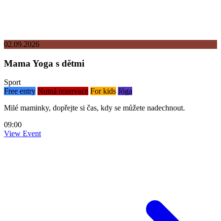
02.09.2026
Mama Yoga s dětmi
Sport
Free entry
Nutná rezervace
For kids
Jóga
Milé maminky, dopřejte si čas, kdy se můžete nadechnout.
09:00
View Event