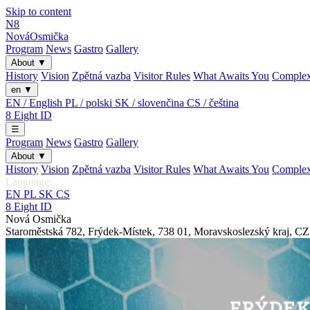
Skip to content
N8
Nová
Osmička
Program
News
Gastro
Gallery
About
▼
History
Vision
Zpětná vazba
Visitor Rules
What Awaits You
Comple
en
▼
EN / English
PL / polski
SK / slovenčina
CS / čeština
8
Eight
ID
☰
Program
News
Gastro
Gallery
About
▼
History
Vision
Zpětná vazba
Visitor Rules
What Awaits You
Comple
Language:
EN
PL
SK
CS
8
Eight
ID
Nová Osmička
Staroměstská 782
,
Frýdek-Místek
,
738 01
,
Moravskoslezský kraj
,
CZ