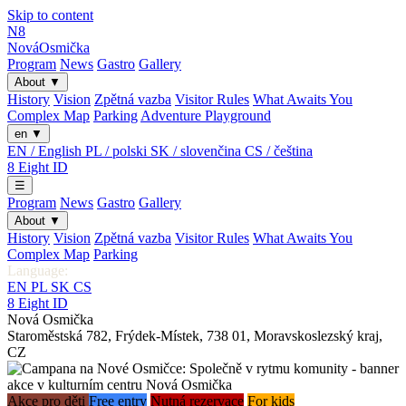
Skip to content
N8
Nová
Osmička
Program
News
Gastro
Gallery
About
▼
History
Vision
Zpětná vazba
Visitor Rules
What Awaits You
Complex Map
Parking
Adventure Playground
en
▼
EN / English
PL / polski
SK / slovenčina
CS / čeština
8
Eight
ID
☰
Program
News
Gastro
Gallery
About
▼
History
Vision
Zpětná vazba
Visitor Rules
What Awaits You
Complex Map
Parking
Language:
EN
PL
SK
CS
8
Eight
ID
Nová Osmička
Staroměstská 782
,
Frýdek-Místek
,
738 01
,
Moravskoslezský kraj
,
CZ
Akce pro děti
Free entry
Nutná rezervace
For kids