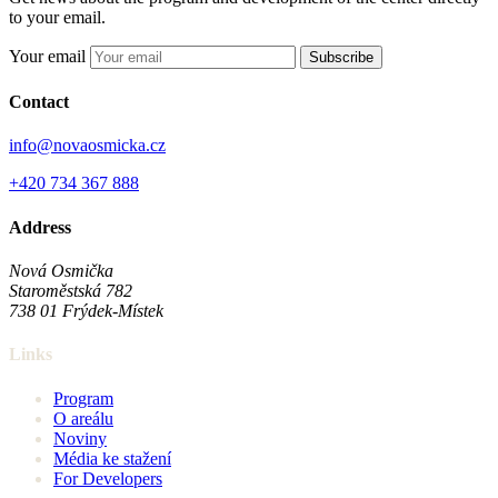
to your email.
Your email
Subscribe
Contact
info@novaosmicka.cz
+420 734 367 888
Address
Nová Osmička
Staroměstská 782
738 01
Frýdek-Místek
Links
Program
O areálu
Noviny
Média ke stažení
For Developers