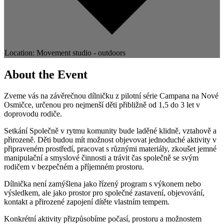
Location: Movement studio - outdoors
About the Event
Zveme vás na závěrečnou dílničku z pilotní série Campana na Nové
Osmičce, určenou pro nejmenší děti přibližně od 1,5 do 3 let v
doprovodu rodiče.
Setkání Společně v rytmu komunity bude laděné klidně, vztahově a
přirozeně. Děti budou mít možnost objevovat jednoduché aktivity v
připraveném prostředí, pracovat s různými materiály, zkoušet jemné
manipulační a smyslové činnosti a trávit čas společně se svým
rodičem v bezpečném a příjemném prostoru.
Dílnička není zamýšlena jako řízený program s výkonem nebo
výsledkem, ale jako prostor pro společné zastavení, objevování,
kontakt a přirozené zapojení dítěte vlastním tempem.
Konkrétní aktivity přizpůsobíme počasí, prostoru a možnostem