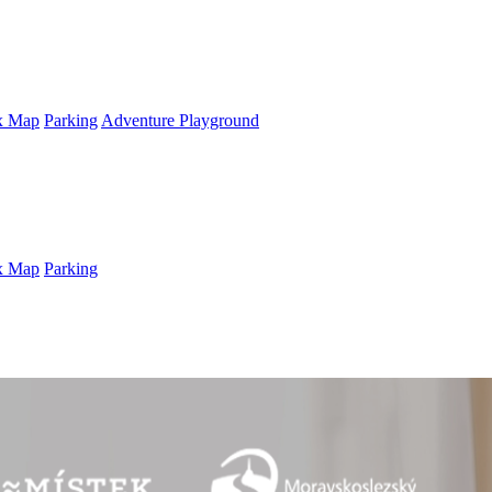
x Map
Parking
Adventure Playground
x Map
Parking