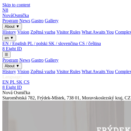
Skip to content
N8
Nová
Osmička
Program
News
Gastro
Gallery
About
▼
History
Vision
Zpětná vazba
Visitor Rules
What Awaits You
Comple
en
▼
EN / English
PL / polski
SK / slovenčina
CS / čeština
8
Eight
ID
☰
Program
News
Gastro
Gallery
About
▼
History
Vision
Zpětná vazba
Visitor Rules
What Awaits You
Comple
Language:
EN
PL
SK
CS
8
Eight
ID
Nová Osmička
Staroměstská 782
,
Frýdek-Místek
,
738 01
,
Moravskoslezský kraj
,
CZ