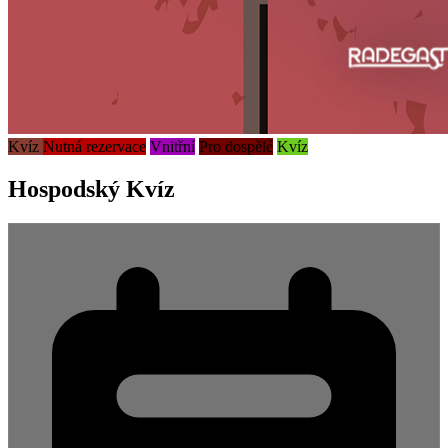
Kvíz
Nutná rezervace
Vnitřní
Pro dospělé
Kvíz
Hospodský Kvíz