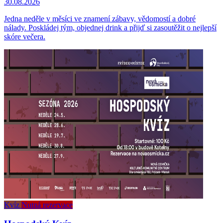
30.08.2026
Jedna neděle v měsíci ve znamení zábavy, vědomostí a dobré
nálady. Poskládej tým, objednej drink a přijď si zasoutěžit o nejlepší
skóre večera.
Kvíz
Nutná rezervace