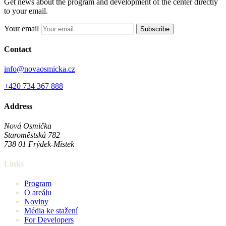
Get news about the program and development of the center directly
to your email.
Your email
Subscribe
Contact
info@novaosmicka.cz
+420 734 367 888
Address
Nová Osmička
Staroměstská 782
738 01
Frýdek-Místek
Links
Program
O areálu
Noviny
Média ke stažení
For Developers