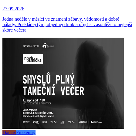
27.09.2026
Jedna neděle v měsíci ve znamení zábavy, vědomostí a dobré
nálady. Poskládej tým, objednej drink a přijď si zasoutěžit o nejlepší
skóre večera.
Dance
Free entry