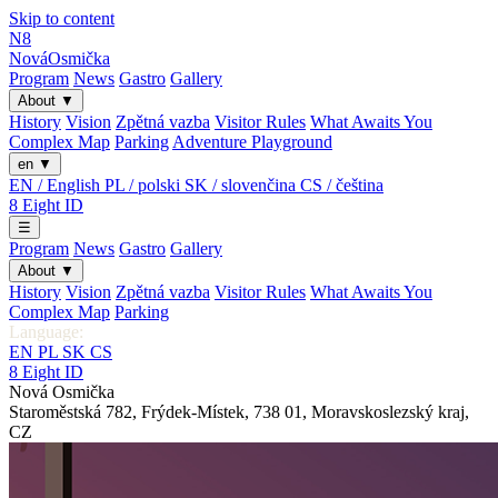
Skip to content
N8
Nová
Osmička
Program
News
Gastro
Gallery
About
▼
History
Vision
Zpětná vazba
Visitor Rules
What Awaits You
Complex Map
Parking
Adventure Playground
en
▼
EN / English
PL / polski
SK / slovenčina
CS / čeština
8
Eight
ID
☰
Program
News
Gastro
Gallery
About
▼
History
Vision
Zpětná vazba
Visitor Rules
What Awaits You
Complex Map
Parking
Language:
EN
PL
SK
CS
8
Eight
ID
Nová Osmička
Staroměstská 782
,
Frýdek-Místek
,
738 01
,
Moravskoslezský kraj
,
CZ