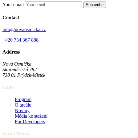
Your email
Subscribe
Contact
info@novaosmicka.cz
+420 734 367 888
Address
Nová Osmička
Staroměstská 782
738 01
Frýdek-Místek
Links
Program
O areálu
Noviny
Média ke stažení
For Developers
Social Media