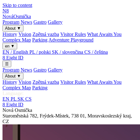
Skip to content
N8
Nová
Osmička
Program
News
Gastro
Gallery
About
▼
History
Vision
Zpětná vazba
Visitor Rules
What Awaits You
Complex Map
Parking
Adventure Playground
en
▼
EN / English
PL / polski
SK / slovenčina
CS / čeština
8
Eight
ID
☰
Program
News
Gastro
Gallery
About
▼
History
Vision
Zpětná vazba
Visitor Rules
What Awaits You
Complex Map
Parking
Language:
EN
PL
SK
CS
8
Eight
ID
Nová Osmička
Staroměstská 782
,
Frýdek-Místek
,
738 01
,
Moravskoslezský kraj
,
CZ