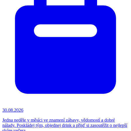
30.08.2026
Jedna neděle v měsíci ve znamení zábavy, vědomostí a dobré
nálady. Poskládej tým, objednej drink a přijď si zasoutěžit o nejlepší
skóre večera.