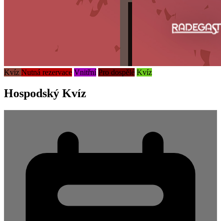
Kvíz
Nutná rezervace
Vnitřní
Pro dospělé
Kvíz
Hospodský Kvíz