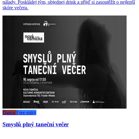
nálady. Poskládej tým, objednej drink a přijď si zasoutěžit o nejlepší
skóre večera.
Dance
Free entry
Smyslů plný taneční večer