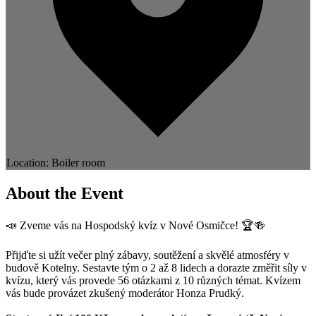
Location: Boiler room
About the Event
📣 Zveme vás na Hospodský kvíz v Nové Osmičce! 🏆🍻
Přijďte si užít večer plný zábavy, soutěžení a skvělé atmosféry v
budově Kotelny. Sestavte tým o 2 až 8 lidech a dorazte změřit síly v
kvízu, který vás provede 56 otázkami z 10 různých témat. Kvízem
vás bude provázet zkušený moderátor Honza Prudký.