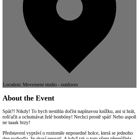
Location: Movement studio - outdoors
About the Event
Spát?! Nikdy! To bych nestihla dočíst napínavou knížku, ani si hrát,
rošťačit a ochutnávat želé bonbóny! Nechci prostě spát! Nebo aspoň
ne taaak brzy!
Představení vypráví o roztomile neposedné holce, která se jednoho
dne rozhodla, že zkusí nespat! A když tak o tom všem přemýšlela,