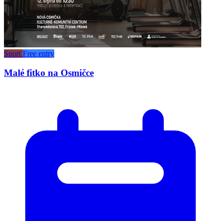
Sport
Free entry
Malé fitko na Osmičce