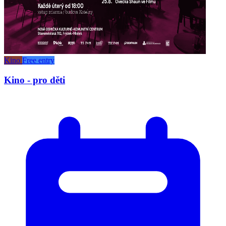
Kino
Free entry
Kino - pro děti