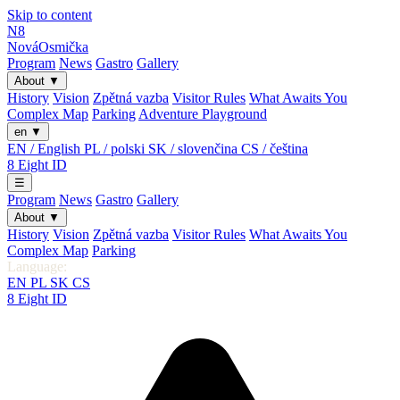
Skip to content
N8
Nová
Osmička
Program
News
Gastro
Gallery
About
▼
History
Vision
Zpětná vazba
Visitor Rules
What Awaits You
Complex Map
Parking
Adventure Playground
en
▼
EN / English
PL / polski
SK / slovenčina
CS / čeština
8
Eight
ID
☰
Program
News
Gastro
Gallery
About
▼
History
Vision
Zpětná vazba
Visitor Rules
What Awaits You
Complex Map
Parking
Language:
EN
PL
SK
CS
8
Eight
ID