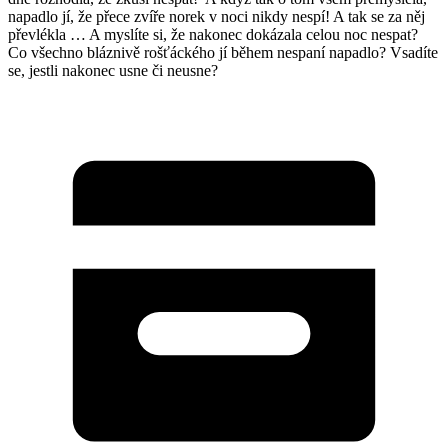
napadlo jí, že přece zvíře norek v noci nikdy nespí! A tak se za něj
převlékla … A myslíte si, že nakonec dokázala celou noc nespat?
Co všechno bláznivě rošťáckého jí během nespaní napadlo? Vsadíte
se, jestli nakonec usne či neusne?