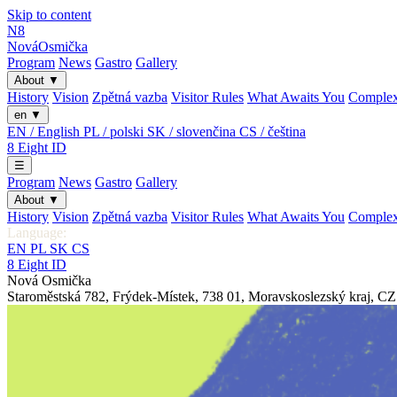
Skip to content
N8
Nová
Osmička
Program
News
Gastro
Gallery
About
▼
History
Vision
Zpětná vazba
Visitor Rules
What Awaits You
Comple
en
▼
EN / English
PL / polski
SK / slovenčina
CS / čeština
8
Eight
ID
☰
Program
News
Gastro
Gallery
About
▼
History
Vision
Zpětná vazba
Visitor Rules
What Awaits You
Comple
Language:
EN
PL
SK
CS
8
Eight
ID
Nová Osmička
Staroměstská 782
,
Frýdek-Místek
,
738 01
,
Moravskoslezský kraj
,
CZ