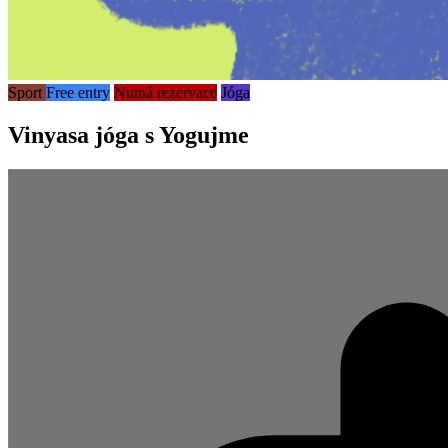
Sport
Free entry
Nutná rezervace
Jóga
Vinyasa jóga s Yogujme