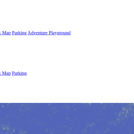
x Map
Parking
Adventure Playground
x Map
Parking