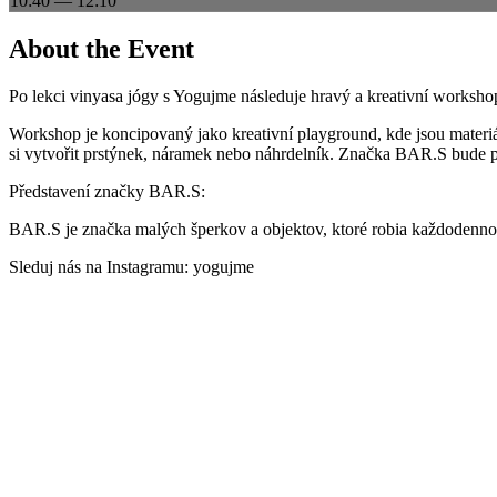
10:40
—
12:10
About the Event
Po lekci vinyasa jógy s Yogujme následuje hravý a kreativní works
Workshop je koncipovaný jako kreativní playground, kde jsou materiál
si vytvořit prstýnek, náramek nebo náhrdelník. Značka BAR.S bude p
Představení značky BAR.S:
BAR.S je značka malých šperkov a objektov, ktoré robia každodennosť 
Sleduj nás na Instagramu: yogujme