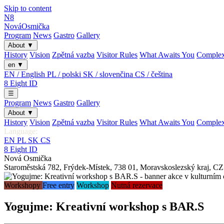
Skip to content
N8
Nová
Osmička
Program
News
Gastro
Gallery
About
▼
History
Vision
Zpětná vazba
Visitor Rules
What Awaits You
Comple
en
▼
EN / English
PL / polski
SK / slovenčina
CS / čeština
8
Eight
ID
☰
Program
News
Gastro
Gallery
About
▼
History
Vision
Zpětná vazba
Visitor Rules
What Awaits You
Comple
Language:
EN
PL
SK
CS
8
Eight
ID
Nová Osmička
Staroměstská 782
,
Frýdek-Místek
,
738 01
,
Moravskoslezský kraj
,
CZ
Workshopy
Free entry
Workshop
Nutná rezervace
Yogujme: Kreativní workshop s BAR.S