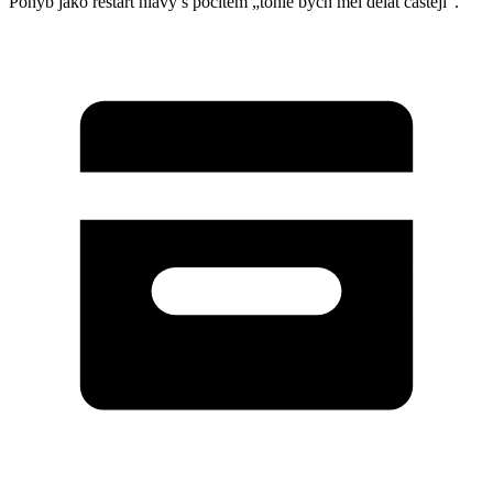
Pohyb jako restart hlavy s pocitem „tohle bych měl dělat častěji“.