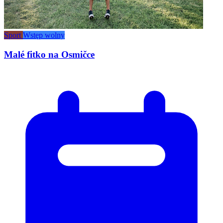
Sport
Wstęp wolny
Malé fitko na Osmičce