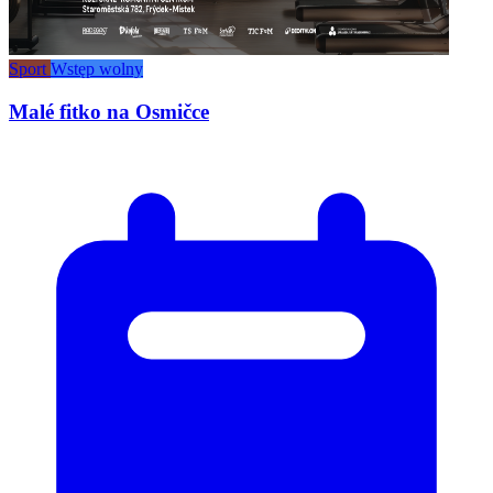
Sport
Wstęp wolny
Malé fitko na Osmičce