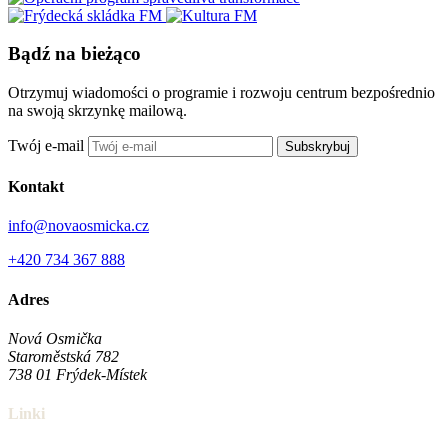
Bądź na bieżąco
Otrzymuj wiadomości o programie i rozwoju centrum bezpośrednio
na swoją skrzynkę mailową.
Twój e-mail
Subskrybuj
Kontakt
info@novaosmicka.cz
+420 734 367 888
Adres
Nová Osmička
Staroměstská 782
738 01
Frýdek-Místek
Linki