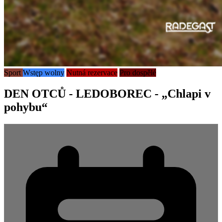
Sport
Wstęp wolny
Nutná rezervace
Pro dospělé
DEN OTCŮ - LEDOBOREC - „Chlapi v
pohybu“