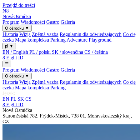
Przejdź do treści
N8
Nová
Osmička
Program
Wiadomości
Gastro
Galeria
O ośrodku
▼
Historia
Wizja
Zpětná vazba
Regulamin dla odwiedzających
Co cię
czeka
Mapa kompleksu
Parking
Adventure Playground
pl
▼
EN / English
PL / polski
SK / slovenčina
CS / čeština
8
Eight
ID
☰
Program
Wiadomości
Gastro
Galeria
O ośrodku
▼
Historia
Wizja
Zpětná vazba
Regulamin dla odwiedzających
Co cię
czeka
Mapa kompleksu
Parking
Język:
EN
PL
SK
CS
8
Eight
ID
Nová Osmička
Staroměstská 782
,
Frýdek-Místek
,
738 01
,
Moravskoslezský kraj
,
CZ