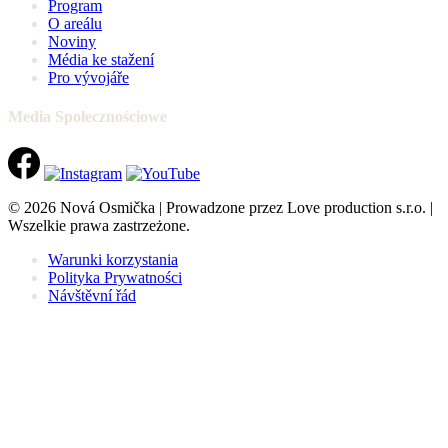
Program
O areálu
Noviny
Média ke stažení
Pro vývojáře
Media Społecznościowe
© 2026 Nová Osmička | Prowadzone przez Love production s.r.o. |
Wszelkie prawa zastrzeżone.
Warunki korzystania
Polityka Prywatności
Návštěvní řád