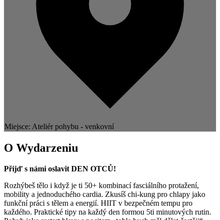
Miejsce: Ateliér pohybu - venkovní
O Wydarzeniu
Přijď s námi oslavit DEN OTCŮ!
Rozhýbeš tělo i když je ti 50+ kombinací fasciálního protažení,
mobility a jednoduchého cardia. Zkusíš chi-kung pro chlapy jako
funkční práci s tělem a energií. HIIT v bezpečném tempu pro
každého. Praktické tipy na každý den formou 5ti minutových rutin.