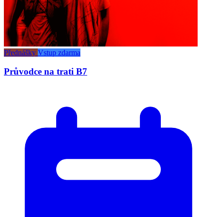
Přednášky
Vstup zdarma
Průvodce na trati B7