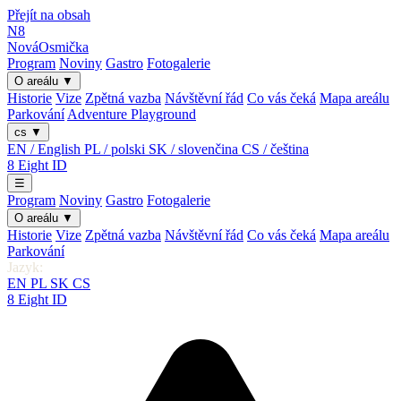
Přejít na obsah
N8
Nová
Osmička
Program
Noviny
Gastro
Fotogalerie
O areálu
▼
Historie
Vize
Zpětná vazba
Návštěvní řád
Co vás čeká
Mapa areálu
Parkování
Adventure Playground
cs
▼
EN / English
PL / polski
SK / slovenčina
CS / čeština
8
Eight
ID
☰
Program
Noviny
Gastro
Fotogalerie
O areálu
▼
Historie
Vize
Zpětná vazba
Návštěvní řád
Co vás čeká
Mapa areálu
Parkování
Jazyk:
EN
PL
SK
CS
8
Eight
ID