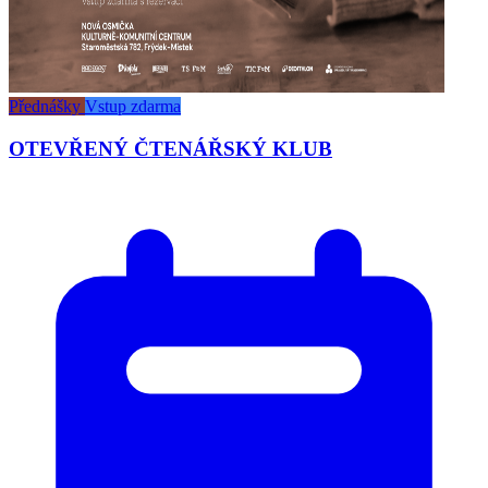
Přednášky
Vstup zdarma
OTEVŘENÝ ČTENÁŘSKÝ KLUB