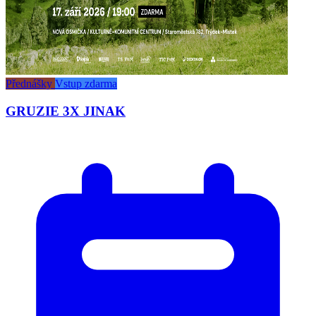
Přednášky
Vstup zdarma
GRUZIE 3X JINAK